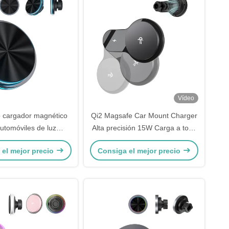
Vídeo
 cargador magnético
Qi2 Magsafe Car Mount Charger
utomóviles de luz
Alta precisión 15W Carga a toda
 cargador magnético
velocidad
 el mejor precio
Consiga el mejor precio
omóviles de iPhone