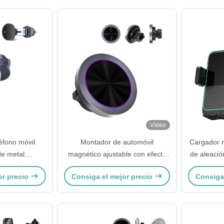
Vídeo
éfono móvil
Montador de automóvil
Cargador m
e metal
magnético ajustable con efecto
de aleació
con soporte
de luz RGB
para auto
or precio
Consiga el mejor precio
Consiga
le