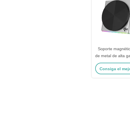
Soporte magnétic
de metal de alta g
de luz RGB de 9 c
Consiga el mej
ultrafino y funci
una sola mano, 