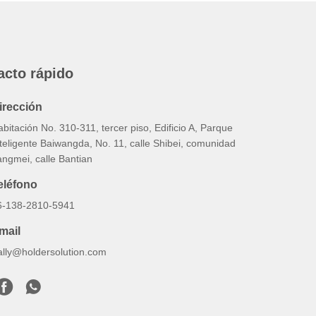
acto rápido
irección
bitación No. 310-311, tercer piso, Edificio A, Parque
teligente Baiwangda, No. 11, calle Shibei, comunidad
angmei, calle Bantian
eléfono
6-138-2810-5941
mail
ally@holdersolution.com