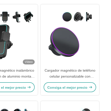
Vídeo
agnético inalámbrico
Cargador magnético de teléfono
n de aluminio montaje
celular personalizable con
móvil para Samsung Z
función de apagado de luz
 el mejor precio
Consiga el mejor precio
Flip