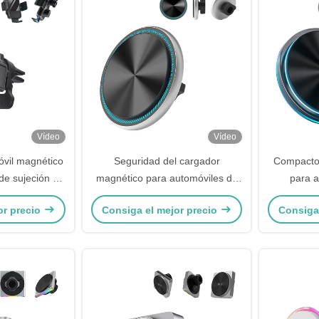
Vídeo
Vídeo
vil magnético
Seguridad del cargador
Compacto
 de sujeción de
magnético para automóviles de
para a
rgadura
Iphone de metal con protección
ambiental
or precio
Consiga el mejor precio
Consiga
contra cortocircuito
para aut