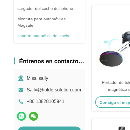
cargador del coche del iphone
Montura para automóviles
Magsafe
soporte magnético del coche
Éntrenos en contacto con
Miss. sally
Portador de tel
magnético d
Sally@holdersolution.com
personalizado 
+86 13828105941
Consiga el mej
plegab