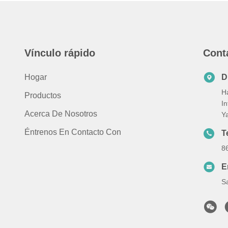
Vínculo rápido
Cont
Hogar
D
Ha
Productos
In
Acerca De Nosotros
Y
Éntrenos En Contacto Con
T
8
E
S