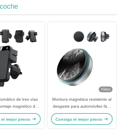
 coche
Vídeo
tomático de tres vías
Montura magnética resistente al
ontaje magnético de
desgaste para automóviles fácil
on cubierta deslizante
de instalar
 el mejor precio
Consiga el mejor precio