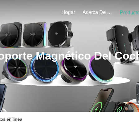
Hogar
Acerca De Nosotros
Product
oporte Magnético Del Coc
os en línea