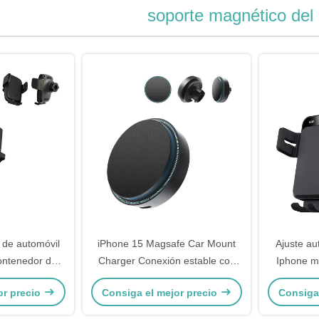
soporte magnético del
de automóvil
iPhone 15 Magsafe Car Mount
Ajuste au
ontenedor de
Charger Conexión estable con
Iphone m
ntado en el
efecto de iluminación
automóvil c
or precio
Consiga el mejor precio
Consiga
gnético