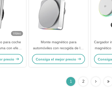
Vídeo
o para coche
Monte magnético para
Cargador i
ama con efecto
automóviles con recogida de luz
magnético 
olores, diseño
y sonido ambiente RGB
ventilador
or precio
Consiga el mejor precio
Consiga
onamiento con
estela
carga rápida
1
2