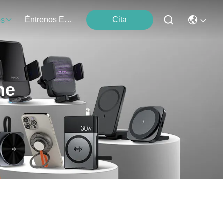
Éntrenos En Contacto Con
Cita
os
he