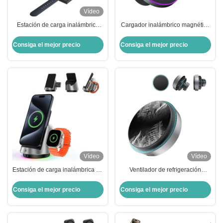
Vídeo
Estación de carga inalámbrica
Cargador inalámbrico magnético
magnética plegable de negocios
de automóvil personalizado
cargador inalámbrico magnético
oculto con función de apagado
Consiga el mejor precio
Consiga el mejor precio
2 en 1
de luz
Vídeo
Vídeo
Estación de carga inalámbrica de
Ventilador de refrigeración
doble bobina de 3 en 1
cargador de coche de Iphone
magnético 15w de carga rápida
Consiga el mejor precio
Consiga el mejor precio
ligero