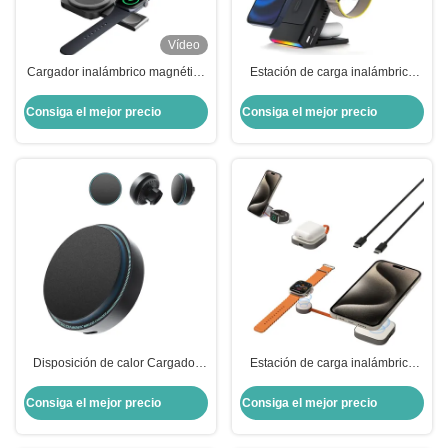
Vídeo
Cargador inalámbrico magnético
Estación de carga inalámbrica
portátil de 2 en 1 para viajes
portátil para viajes Banco de
Cargador de escritorio compacto
energía 3 en 1 Cargador
Consiga el mejor precio
Consiga el mejor precio
plegable para teléfonos móviles
inalámbrico
para relojes para auriculares
Carga rápida
Disposición de calor Cargador
Estación de carga inalámbrica
inalámbrico de seguridad
magnética metálica 2 en 1
magnética de automóviles Carga
Consiga el mejor precio
Consiga el mejor precio
rápida con una sola mano