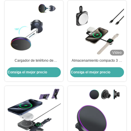
Vídeo
Cargador de teléfono de
Almacenamiento compacto 3 en
automóvil magnético ajustable en
1 cargador Magsafe para
múltiples ángulos con luz
auriculares de conexión tipo C
Consiga el mejor precio
Consiga el mejor precio
ambiental