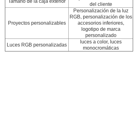
Tamaño de la caja exterior
del cliente
Personalización de la luz
T
RGB, personalización de los
el
Proyectos personalizables
accesorios inferiores,
t
logotipo de marca
d
personalizado
c
luces a color, luces
Luces RGB personalizadas
monocromáticas
L
pr
q
of
u
al
re
y
ca
a
u
pr
re
ba
ti
u