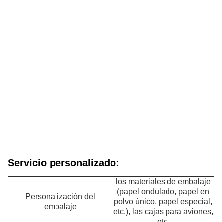
la
c
g
d
13
el
p
d
la
in
c
lo
te
mó
d
gr
t
Servicio personalizado:
los materiales de embalaje
(papel ondulado, papel en
Personalización del
polvo único, papel especial,
embalaje
etc.), las cajas para aviones,
etc.