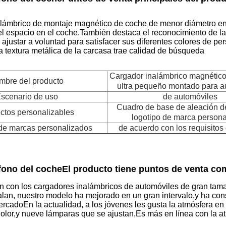
alámbrico de montaje magnético de coche de menor diámetro e
 el espacio en el coche.También destaca el reconocimiento de 
 ajustar a voluntad para satisfacer sus diferentes colores de 
a textura metálica de la carcasa trae calidad de búsqueda
Cargador inalámbrico magnético
mbre del producto
ultra pequeño montado para a
scenario de uso
de automóviles
Cuadro de base de aleación d
ctos personalizables
logotipo de marca person
de marcas personalizados
de acuerdo con los requisitos 
éfono del coche
El producto tiene puntos de venta com
 con los cargadores inalámbricos de automóviles de gran tama
alan, nuestro modelo ha mejorado en un gran intervalo,y ha co
ercadoEn la actualidad, a los jóvenes les gusta la atmósfera 
dolor,y nueve lámparas que se ajustan,Es más en línea con la a