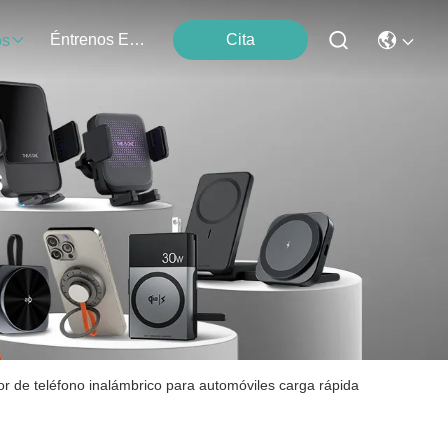
Éntrenos En Contacto Con
Cita
os
s
r de teléfono inalámbrico para automóviles carga rápida