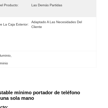
l Producto:
Las Demás Partidas
Adaptado A Las Necesidades Del 
 La Caja Exterior:
Cliente
luminio
, 
minio
stable mínimo portador de teléfono
 una sola mano
cto: