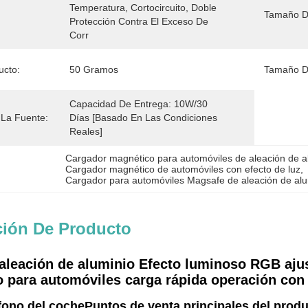
Temperatura, Cortocircuito, Doble 
Tamaño De
Protección Contra El Exceso De 
Corr
ucto:
50 Gramos
Tamaño De
Capacidad De Entrega: 10W/30 
La Fuente:
Días [basado En Las Condiciones 
Reales]
Cargador magnético para automóviles de aleación de a
Cargador magnético de automóviles con efecto de luz
, 
Cargador para automóviles Magsafe de aleación de alu
ción De Producto
 aleación de aluminio Efecto luminoso RGB aju
o para automóviles carga rápida operación con
éfono del coche
Puntos de venta principales del produ