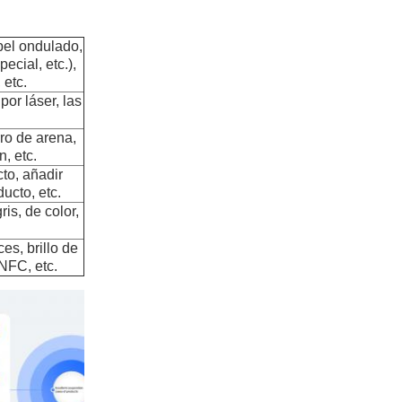
pel ondulado,
ecial, etc.),
 etc.
por láser, las
rro de arena,
, etc.
cto, añadir
ucto, etc.
ris, de color,
es, brillo de
 NFC, etc.