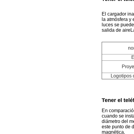
El cargador in
la atmósfera y
luces se puede
salida de aireL
no
E
Proye
Logotipos 
Tener el tel
En comparación
cuando se inst
diámetro del m
este punto de 
magnética.