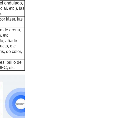
el ondulado,
al, etc.), las
c.
or láser, las
ro de arena,
, etc.
to, añadir
cto, etc.
is, de color,
s, brillo de
NFC, etc.