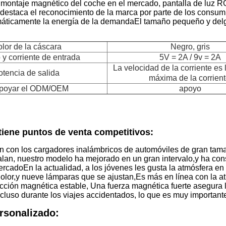
 montaje magnético del coche en el mercado, pantalla de luz R
estaca el reconocimiento de la marca por parte de los consumi
áticamente la energía de la demandaEl tamaño pequeño y delga
lor de la cáscara
Negro, gris
 y corriente de entrada
5V = 2A / 9v = 2A
La velocidad de la corriente es 
otencia de salida
máxima de la corrient
apoyar el ODM/OEM
apoyo
tiene puntos de venta competitivos:
 con los cargadores inalámbricos de automóviles de gran tama
alan, nuestro modelo ha mejorado en un gran intervalo,y ha co
ercadoEn la actualidad, a los jóvenes les gusta la atmósfera 
dolor,y nueve lámparas que se ajustan,Es más en línea con la a
ción magnética estable, Una fuerza magnética fuerte asegura la
cluso durante los viajes accidentados, lo que es muy important
rsonalizado: