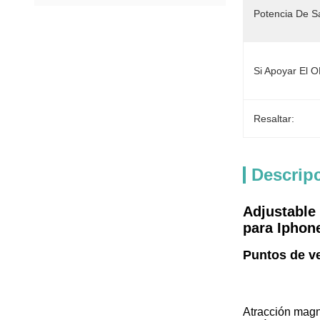
Potencia De Sa
Si Apoyar El
Resaltar:
Descrip
Adjustable 
para Iphon
Puntos de ve
Atracción magné