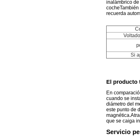
inalámbrico de
cocheTambién d
recuerda autom
Co
Voltado
p
Si 
El producto 
En comparación
cuando se inst
diámetro del m
este punto de 
magnética.Atrac
que se caiga in
Servicio pe