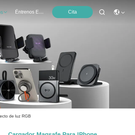
Éntrenos En Contacto Con
Cita
os
s
fecto de luz RGB
Cargador Magsafe Para IPhone