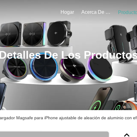
Hogar
Acerca De Nosotros
Product
Detalles De Los Producto
argador Magsafe para iPhone ajustable de aleación de aluminio con e