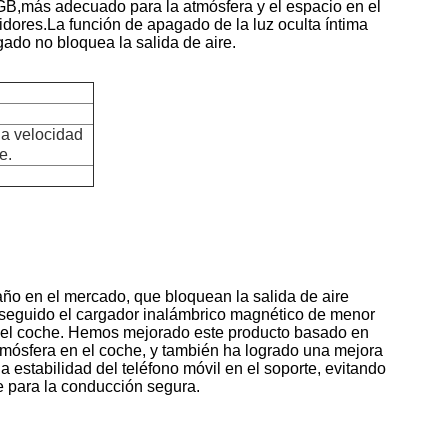
GB,más adecuado para la atmósfera y el espacio en el
dores.La función de apagado de la luz oculta íntima
do no bloquea la salida de aire.
la velocidad
e.
ño en el mercado, que bloquean la salida de aire
nseguido el cargador inalámbrico magnético de menor
en el coche. Hemos mejorado este producto basado en
tmósfera en el coche, y también ha logrado una mejora
 estabilidad del teléfono móvil en el soporte, evitando
e para la conducción segura.