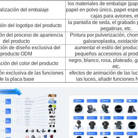
los materiales de embalaje (pap
lización del embalaje
papel en polvo único, papel especi
cajas para aviones, et
la pantalla de seda, el grabado p
ón del logotipo del producto
pegatinas, etc.
ón del proceso de apariencia
Pintura por pulverización, chor
del producto
galvanoplastia, oxidación
ión de diseño exclusiva del
aumentar el estilo del produc
producto ODM
pequeños accesorios al produ
negro, blanco, rosa, plateado, gr
ción del color del producto
etc.
ón exclusiva de las funciones
efectos de animación de las luce
de la placa base
las luces, añadir funciones 