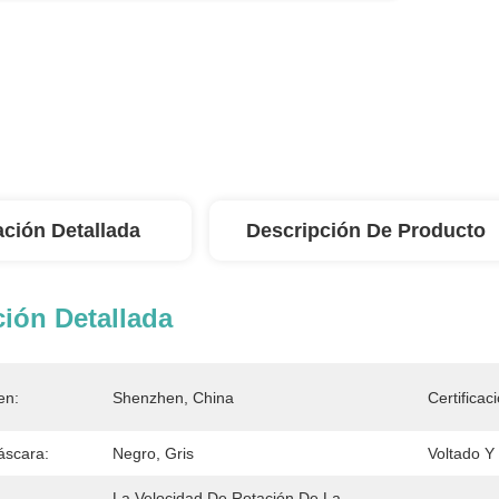
ación Detallada
Descripción De Producto
ión Detallada
en:
Shenzhen, China
Certificac
áscara:
Negro, Gris
Voltado Y
La Velocidad De Rotación De La 