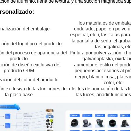
ción de aluminio, llena de textura, y una succión magnética súp
rsonalizado:
los materiales de embala
nalización del embalaje
ondulado, papel en polvo ú
especial, etc.), las cajas para
la pantalla de seda, el graba
ción del logotipo del producto
las pegatinas, etc
ón del proceso de apariencia del
Pintura por pulverización, cho
producto
galvanoplastia, oxidació
ación de diseño exclusiva del
aumentar el estilo del produ
producto ODM
pequeños accesorios al pro
negro, blanco, rosa, platead
ación del color del producto
color, etc.
ón exclusiva de las funciones de
efectos de animación de las lu
la placa base
las luces, añadir funcione