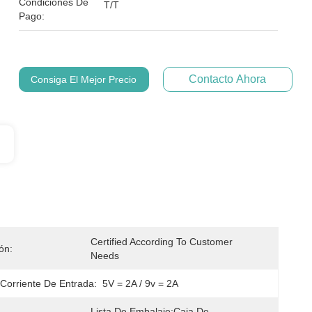
Condiciones De
T/T
Pago:
Contacto Ahora
Consiga El Mejor Precio
Certified According To Customer 
ión:
Needs
 Corriente De Entrada:
5V = 2A / 9v = 2A
Lista De Embalaje:Caja De 