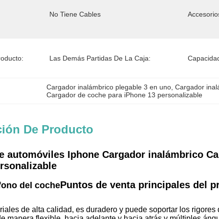
No Tiene Cables
Accesorio
oducto:
Las Demás Partidas De La Caja:
Capacidad
Cargador inalámbrico plegable 3 en uno
, 
Cargador inal
Cargador de coche para iPhone 13 personalizable
ción De Producto
e automóviles Iphone Cargador inalámbrico C
rsonalizable
Puntos de venta principales del p
éfono del coche
ales de alta calidad, es duradero y puede soportar los rigores 
de manera flexible, hacia adelante y hacia atrás,y múltiples á