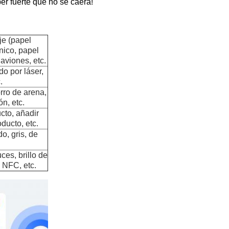
er fuerte que no se caerá!
je (papel
nico, papel
 aviones, etc.
do por láser,
.
rro de arena,
n, etc.
cto, añadir
ducto, etc.
o, gris, de
ces, brillo de
s NFC, etc.