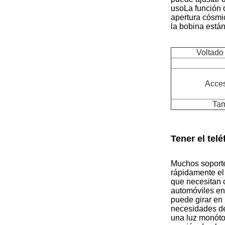
usoLa función 
apertura cósmic
la bobina están
Voltado 
Acces
Tam
Tener el tel
Muchos soporte
rápidamente el 
que necesitan 
automóviles en
puede girar en 
necesidades de
una luz monóton