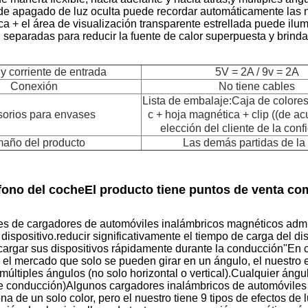
de apagado de luz oculta puede recordar automáticamente las 
a + el área de visualización transparente estrellada puede ilum
 separadas para reducir la fuente de calor superpuesta y brinda
y corriente de entrada
5V = 2A / 9v = 2A
Conexión
No tiene cables
Lista de embalaje:Caja de colores
orios para envases
c + hoja magnética + clip ((de ac
elección del cliente de la conf
año del producto
Las demás partidas de la 
éfono del coche
El producto tiene puntos de venta com
s de cargadores de automóviles inalámbricos magnéticos admit
dispositivo.reducir significativamente el tiempo de carga del di
cargar sus dispositivos rápidamente durante la conducción"En
 el mercado que solo se pueden girar en un ángulo, el nuestro
múltiples ángulos (no solo horizontal o vertical).Cualquier ángu
 conducción)Algunos cargadores inalámbricos de automóviles c
a de un solo color, pero el nuestro tiene 9 tipos de efectos de 