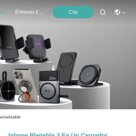
Éntrenos En Contacto Con
Cita
os
s
sonalizable
Iphone Plegable 3 En Un Cargador