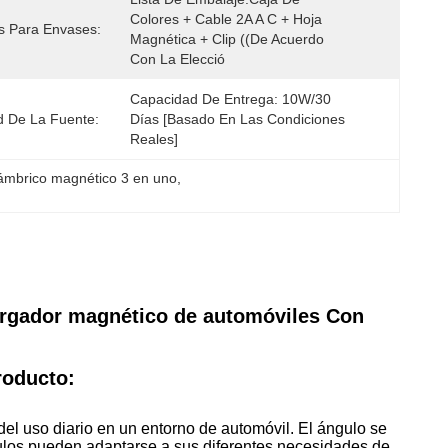
Colores + Cable 2A A C + Hoja 
s Para Envases:
Magnética + Clip ((de Acuerdo 
Con La Elecció
Capacidad De Entrega: 10W/30 
 De La Fuente:
Días [basado En Las Condiciones 
Reales]
ámbrico magnético 3 en uno
, 
argador magnético de automóviles Con
roducto:
del uso diario en un entorno de automóvil. El ángulo se
ngulos pueden adaptarse a sus diferentes necesidades de