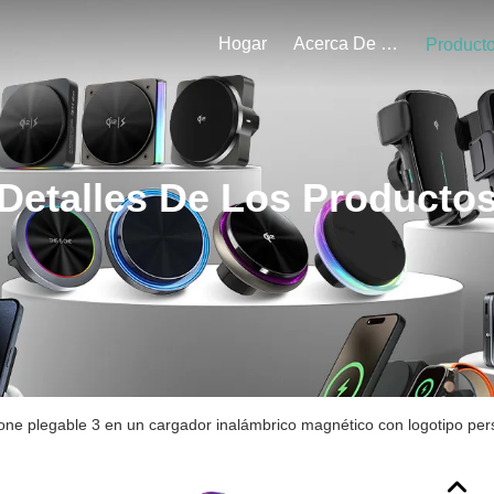
Hogar
Acerca De Nosotros
Product
Detalles De Los Producto
one plegable 3 en un cargador inalámbrico magnético con logotipo per