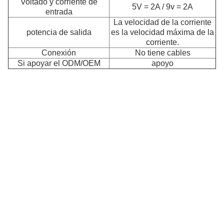
Voltado y corriente de
5V = 2A / 9v = 2A
entrada
La velocidad de la corriente
potencia de salida
es la velocidad máxima de la
corriente.
Conexión
No tiene cables
E
Si apoyar el ODM/OEM
apoyo
El
so
so
ca
in
pa
u
va
d
di
in
iP
te
An
A
y
re